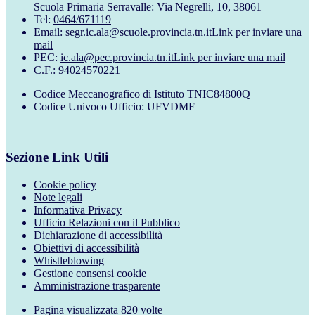
Scuola Primaria Serravalle: Via Negrelli, 10, 38061
Tel:
0464/671119
Email:
segr.ic.ala@scuole.provincia.tn.it
Link per inviare una
mail
PEC:
ic.ala@pec.provincia.tn.it
Link per inviare una mail
C.F.: 94024570221
Codice Meccanografico di Istituto TNIC84800Q
Codice Univoco Ufficio: UFVDMF
Sezione Link Utili
Cookie policy
Note legali
Informativa Privacy
Ufficio Relazioni con il Pubblico
Dichiarazione di accessibilità
Obiettivi di accessibilità
Whistleblowing
Gestione consensi cookie
Amministrazione trasparente
Pagina visualizzata
820
volte