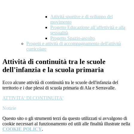
Attività sportive e di sviluppo del
movimento
Progetto Educazione all’affettività e alla
sessualità
Progetto Spazio-ascolto
Progetti e attività di accompagnamento dell'attività
curricolare
Attività di continuità tra le scuole
dell'infanzia e la scuola primaria
Ecco alcune attività di continuità tra le scuole dell'infanzia del
territorio e i due plessi di scuola primaria di Ala e Serravalle.
ATTIVITA' DI CONTINUITA'
Notizie
Questo sito o gli strumenti terzi da questo utilizzati si avvalgono di
cookie necessari al funzionamento ed utili alle finalità illustrate nella
COOKIE POLICY
.