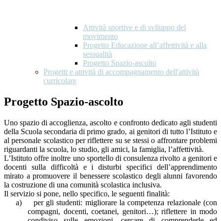
Attività sportive e di sviluppo del
movimento
Progetto Educazione all’affettività e alla
sessualità
Progetto Spazio-ascolto
Progetti e attività di accompagnamento dell'attività
curricolare
Progetto Spazio-ascolto
Uno spazio di accoglienza, ascolto e confronto dedicato agli studenti
della Scuola secondaria di primo grado, ai genitori di tutto l’Istituto e
al personale scolastico per riflettere su se stessi o affrontare problemi
riguardanti la scuola, lo studio, gli amici, la famiglia, l’affettività.
L’Istituto offre inoltre uno sportello di consulenza rivolto a genitori e
docenti sulla difficoltà e i disturbi specifici dell’apprendimento
mirato a promuovere il benessere scolastico degli alunni favorendo
la costruzione di una comunità scolastica inclusiva.
Il servizio si pone, nello specifico, le seguenti finalità:
a)
per gli studenti: migliorare la competenza relazionale (con
compagni, docenti, coetanei, genitori…); riflettere in modo
condiviso sulle emozioni, cercare di comprenderle ed