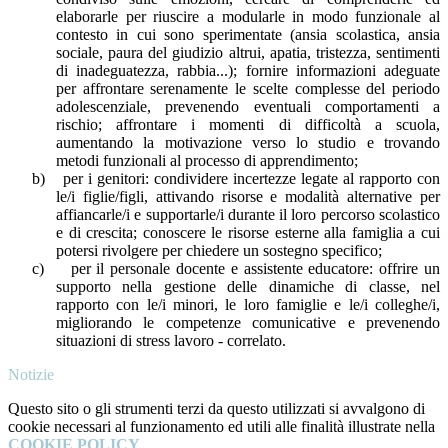
elaborarle per riuscire a modularle in modo funzionale al
contesto in cui sono sperimentate (ansia scolastica, ansia
sociale, paura del giudizio altrui, apatia, tristezza, sentimenti
di inadeguatezza, rabbia...); fornire informazioni adeguate
per affrontare serenamente le scelte complesse del periodo
adolescenziale, prevenendo eventuali comportamenti a
rischio; affrontare i momenti di difficoltà a scuola,
aumentando la motivazione verso lo studio e trovando
metodi funzionali al processo di apprendimento;
b)
per i genitori: condividere incertezze legate al rapporto con
le/i figlie/figli, attivando risorse e modalità alternative per
affiancarle/i e supportarle/i durante il loro percorso scolastico
e di crescita; conoscere le risorse esterne alla famiglia a cui
potersi rivolgere per chiedere un sostegno specifico;
c)
per il personale docente e assistente educatore: offrire un
supporto nella gestione delle dinamiche di classe, nel
rapporto con le/i minori, le loro famiglie e le/i colleghe/i,
migliorando le competenze comunicative e prevenendo
situazioni di stress lavoro - correlato.
Notizie
Questo sito o gli strumenti terzi da questo utilizzati si avvalgono di
cookie necessari al funzionamento ed utili alle finalità illustrate nella
COOKIE POLICY
.