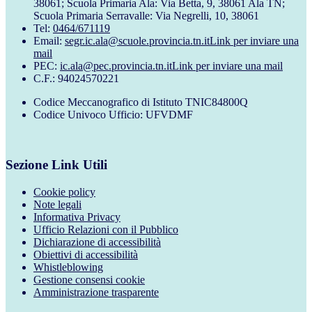
38061; Scuola Primaria Ala: Via Betta, 9, 38061 Ala TN;
Scuola Primaria Serravalle: Via Negrelli, 10, 38061
Tel:
0464/671119
Email:
segr.ic.ala@scuole.provincia.tn.it
Link per inviare una
mail
PEC:
ic.ala@pec.provincia.tn.it
Link per inviare una mail
C.F.: 94024570221
Codice Meccanografico di Istituto TNIC84800Q
Codice Univoco Ufficio: UFVDMF
Sezione Link Utili
Cookie policy
Note legali
Informativa Privacy
Ufficio Relazioni con il Pubblico
Dichiarazione di accessibilità
Obiettivi di accessibilità
Whistleblowing
Gestione consensi cookie
Amministrazione trasparente