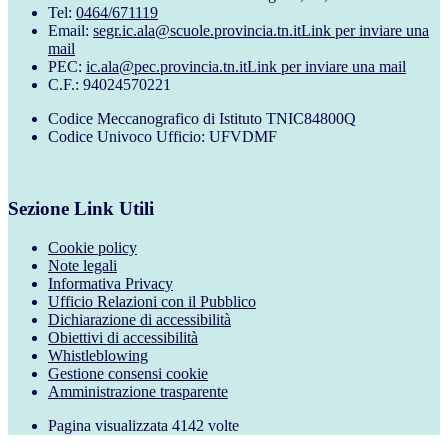
Tel:
0464/671119
Email:
segr.ic.ala@scuole.provincia.tn.it
Link per inviare una
mail
PEC:
ic.ala@pec.provincia.tn.it
Link per inviare una mail
C.F.: 94024570221
Codice Meccanografico di Istituto TNIC84800Q
Codice Univoco Ufficio: UFVDMF
Sezione Link Utili
Cookie policy
Note legali
Informativa Privacy
Ufficio Relazioni con il Pubblico
Dichiarazione di accessibilità
Obiettivi di accessibilità
Whistleblowing
Gestione consensi cookie
Amministrazione trasparente
Pagina visualizzata
4142
volte