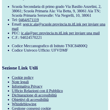
Scuola Secondaria di primo grado Via Basilio Anzelini, 2,
38061; Scuola Primaria Ala: Via Betta, 9, 38061 Ala TN;
Scuola Primaria Serravalle: Via Negrelli, 10, 38061
Tel:
0464/671119
Email:
segr.ic.ala@scuole.provincia.tn.it
Link per inviare una
mail
PEC:
ic.ala@pec.provincia.tn.it
Link per inviare una mail
C.F.: 94024570221
Codice Meccanografico di Istituto TNIC84800Q
Codice Univoco Ufficio: UFVDMF
Sezione Link Utili
Cookie policy
Note legali
Informativa Privacy
Ufficio Relazioni con il Pubblico
Dichiarazione di accessibilità
Obiettivi di accessibilità
Whistleblowing
Gestione consensi cookie