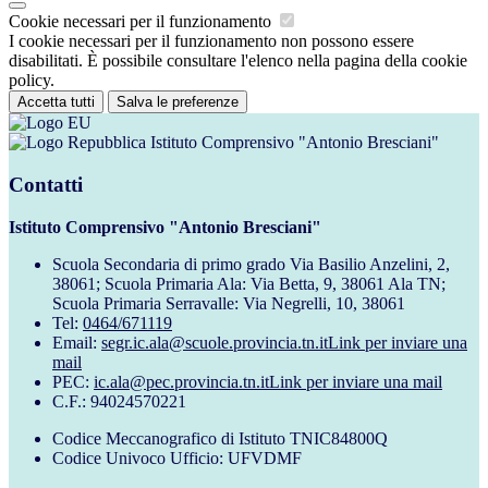
Cookie necessari per il funzionamento
I cookie necessari per il funzionamento non possono essere
disabilitati. È possibile consultare l'elenco nella pagina della cookie
policy.
Accetta tutti
Salva le preferenze
Istituto Comprensivo "Antonio Bresciani"
Contatti
Istituto Comprensivo "Antonio Bresciani"
Scuola Secondaria di primo grado Via Basilio Anzelini, 2,
38061; Scuola Primaria Ala: Via Betta, 9, 38061 Ala TN;
Scuola Primaria Serravalle: Via Negrelli, 10, 38061
Tel:
0464/671119
Email:
segr.ic.ala@scuole.provincia.tn.it
Link per inviare una
mail
PEC:
ic.ala@pec.provincia.tn.it
Link per inviare una mail
C.F.: 94024570221
Codice Meccanografico di Istituto TNIC84800Q
Codice Univoco Ufficio: UFVDMF