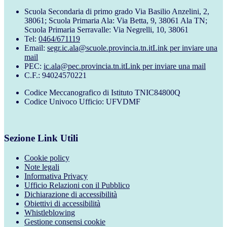
Scuola Secondaria di primo grado Via Basilio Anzelini, 2,
38061; Scuola Primaria Ala: Via Betta, 9, 38061 Ala TN;
Scuola Primaria Serravalle: Via Negrelli, 10, 38061
Tel:
0464/671119
Email:
segr.ic.ala@scuole.provincia.tn.it
Link per inviare una
mail
PEC:
ic.ala@pec.provincia.tn.it
Link per inviare una mail
C.F.: 94024570221
Codice Meccanografico di Istituto TNIC84800Q
Codice Univoco Ufficio: UFVDMF
Sezione Link Utili
Cookie policy
Note legali
Informativa Privacy
Ufficio Relazioni con il Pubblico
Dichiarazione di accessibilità
Obiettivi di accessibilità
Whistleblowing
Gestione consensi cookie