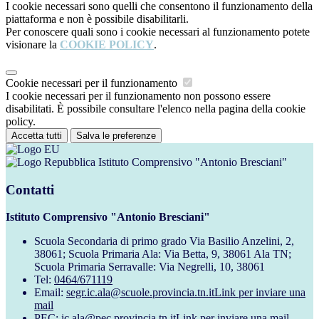
I cookie necessari sono quelli che consentono il funzionamento della
piattaforma e non è possibile disabilitarli.
Per conoscere quali sono i cookie necessari al funzionamento potete
visionare la
COOKIE POLICY
.
Cookie necessari per il funzionamento
I cookie necessari per il funzionamento non possono essere
disabilitati. È possibile consultare l'elenco nella pagina della cookie
policy.
Accetta tutti
Salva le preferenze
Istituto Comprensivo "Antonio Bresciani"
Contatti
Istituto Comprensivo "Antonio Bresciani"
Scuola Secondaria di primo grado Via Basilio Anzelini, 2,
38061; Scuola Primaria Ala: Via Betta, 9, 38061 Ala TN;
Scuola Primaria Serravalle: Via Negrelli, 10, 38061
Tel:
0464/671119
Email:
segr.ic.ala@scuole.provincia.tn.it
Link per inviare una
mail
PEC:
ic.ala@pec.provincia.tn.it
Link per inviare una mail