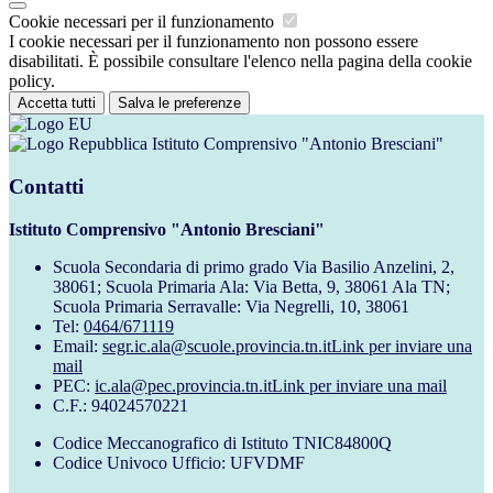
Cookie necessari per il funzionamento
I cookie necessari per il funzionamento non possono essere
disabilitati. È possibile consultare l'elenco nella pagina della cookie
policy.
Accetta tutti
Salva le preferenze
Istituto Comprensivo "Antonio Bresciani"
Contatti
Istituto Comprensivo "Antonio Bresciani"
Scuola Secondaria di primo grado Via Basilio Anzelini, 2,
38061; Scuola Primaria Ala: Via Betta, 9, 38061 Ala TN;
Scuola Primaria Serravalle: Via Negrelli, 10, 38061
Tel:
0464/671119
Email:
segr.ic.ala@scuole.provincia.tn.it
Link per inviare una
mail
PEC:
ic.ala@pec.provincia.tn.it
Link per inviare una mail
C.F.: 94024570221
Codice Meccanografico di Istituto TNIC84800Q
Codice Univoco Ufficio: UFVDMF