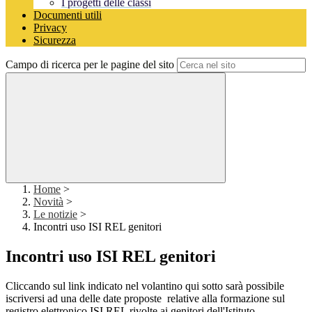
I progetti delle classi
Documenti utili
Privacy
Sicurezza
Campo di ricerca per le pagine del sito
Home
>
Novità
>
Le notizie
>
Incontri uso ISI REL genitori
Incontri uso ISI REL genitori
Cliccando sul link indicato nel volantino qui sotto sarà possibile
iscriversi ad una delle date proposte relative alla formazione sul
registro elettronico ISI REL rivolte ai genitori dell'Istituto