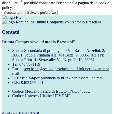
disabilitati. È possibile consultare l'elenco nella pagina della cookie
policy.
Accetta tutti
Salva le preferenze
Istituto Comprensivo "Antonio Bresciani"
Contatti
Istituto Comprensivo "Antonio Bresciani"
Scuola Secondaria di primo grado Via Basilio Anzelini, 2,
38061; Scuola Primaria Ala: Via Betta, 9, 38061 Ala TN;
Scuola Primaria Serravalle: Via Negrelli, 10, 38061
Tel:
0464/671119
Email:
segr.ic.ala@scuole.provincia.tn.it
Link per inviare una
mail
PEC:
ic.ala@pec.provincia.tn.it
Link per inviare una mail
C.F.: 94024570221
Codice Meccanografico di Istituto TNIC84800Q
Codice Univoco Ufficio: UFVDMF