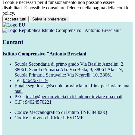
I cookie necessari per il funzionamento non possono essere
disabilitati. È possibile consultare l'elenco nella pagina della cookie
policy.
Accetta tutti
Salva le preferenze
Istituto Comprensivo "Antonio Bresciani"
Contatti
Istituto Comprensivo "Antonio Bresciani"
Scuola Secondaria di primo grado Via Basilio Anzelini, 2,
38061; Scuola Primaria Ala: Via Betta, 9, 38061 Ala TN;
Scuola Primaria Serravalle: Via Negrelli, 10, 38061
Tel:
0464/671119
Email:
segr.ic.ala@scuole.provincia.tn.it
Link per inviare una
mail
PEC:
ic.ala@pec.provincia.tn.it
Link per inviare una mail
C.F.: 94024570221
Codice Meccanografico di Istituto TNIC84800Q
Codice Univoco Ufficio: UFVDMF