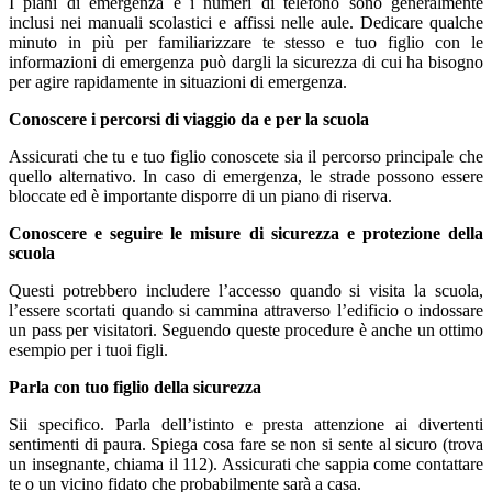
I piani di emergenza e i numeri di telefono sono generalmente
inclusi nei manuali scolastici e affissi nelle aule. Dedicare qualche
minuto in più per familiarizzare te stesso e tuo figlio con le
informazioni di emergenza può dargli la sicurezza di cui ha bisogno
per agire rapidamente in situazioni di emergenza.
Conoscere i percorsi di viaggio da e per la scuola
Assicurati che tu e tuo figlio conoscete sia il percorso principale che
quello alternativo. In caso di emergenza, le strade possono essere
bloccate ed è importante disporre di un piano di riserva.
Conoscere e seguire le misure di sicurezza e protezione della
scuola
Questi potrebbero includere l’accesso quando si visita la scuola,
l’essere scortati quando si cammina attraverso l’edificio o indossare
un pass per visitatori. Seguendo queste procedure è anche un ottimo
esempio per i tuoi figli.
Parla con tuo figlio della sicurezza
Sii specifico. Parla dell’istinto e presta attenzione ai divertenti
sentimenti di paura. Spiega cosa fare se non si sente al sicuro (trova
un insegnante, chiama il 112). Assicurati che sappia come contattare
te o un vicino fidato che probabilmente sarà a casa.