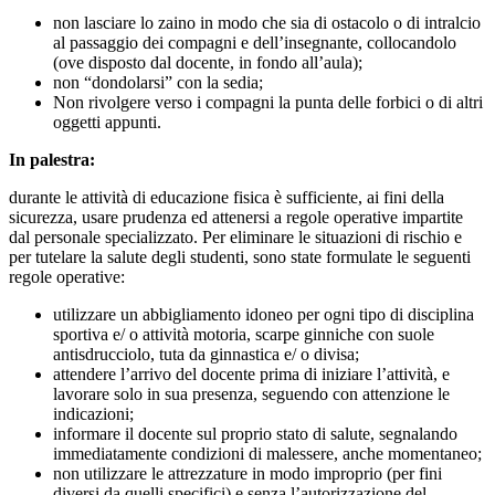
non lasciare lo zaino in modo che sia di ostacolo o di intralcio
al passaggio dei compagni e dell’insegnante, collocandolo
(ove disposto dal docente, in fondo all’aula);
non “dondolarsi” con la sedia;
Non rivolgere verso i compagni la punta delle forbici o di altri
oggetti appunti.
In palestra:
durante le attività di educazione fisica è sufficiente, ai fini della
sicurezza, usare prudenza ed attenersi a regole operative impartite
dal personale specializzato. Per eliminare le situazioni di rischio e
per tutelare la salute degli studenti, sono state formulate le seguenti
regole operative:
utilizzare un abbigliamento idoneo per ogni tipo di disciplina
sportiva e/ o attività motoria, scarpe ginniche con suole
antisdrucciolo, tuta da ginnastica e/ o divisa;
attendere l’arrivo del docente prima di iniziare l’attività, e
lavorare solo in sua presenza, seguendo con attenzione le
indicazioni;
informare il docente sul proprio stato di salute, segnalando
immediatamente condizioni di malessere, anche momentaneo;
non utilizzare le attrezzature in modo improprio (per fini
diversi da quelli specifici) e senza l’autorizzazione del