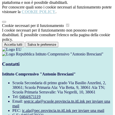
piattaforma e non è possibile disabilitarli.
Per conoscere quali sono i cookie necessari al funzionamento potete
visionare la
COOKIE POLICY
.
Cookie necessari per il funzionamento
I cookie necessari per il funzionamento non possono essere
disabilitati. È possibile consultare l'elenco nella pagina della cookie
policy.
Accetta tutti
Salva le preferenze
Istituto Comprensivo "Antonio Bresciani"
Contatti
Istituto Comprensivo "Antonio Bresciani"
Scuola Secondaria di primo grado Via Basilio Anzelini, 2,
38061; Scuola Primaria Ala: Via Betta, 9, 38061 Ala TN;
Scuola Primaria Serravalle: Via Negrelli, 10, 38061
Tel:
0464/671119
Email:
segr.ic.ala@scuole.provincia.tn.it
Link per inviare una
mail
PEC:
ic.ala@pec.provincia.tn.it
Link per inviare una mail