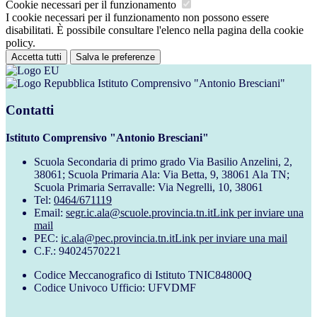
Cookie necessari per il funzionamento
I cookie necessari per il funzionamento non possono essere
disabilitati. È possibile consultare l'elenco nella pagina della cookie
policy.
Accetta tutti
Salva le preferenze
Istituto Comprensivo "Antonio Bresciani"
Contatti
Istituto Comprensivo "Antonio Bresciani"
Scuola Secondaria di primo grado Via Basilio Anzelini, 2,
38061; Scuola Primaria Ala: Via Betta, 9, 38061 Ala TN;
Scuola Primaria Serravalle: Via Negrelli, 10, 38061
Tel:
0464/671119
Email:
segr.ic.ala@scuole.provincia.tn.it
Link per inviare una
mail
PEC:
ic.ala@pec.provincia.tn.it
Link per inviare una mail
C.F.: 94024570221
Codice Meccanografico di Istituto TNIC84800Q
Codice Univoco Ufficio: UFVDMF