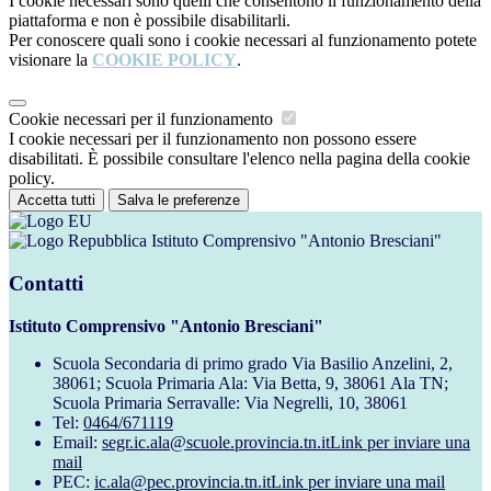
I cookie necessari sono quelli che consentono il funzionamento della
piattaforma e non è possibile disabilitarli.
Per conoscere quali sono i cookie necessari al funzionamento potete
visionare la
COOKIE POLICY
.
Cookie necessari per il funzionamento
I cookie necessari per il funzionamento non possono essere
disabilitati. È possibile consultare l'elenco nella pagina della cookie
policy.
Accetta tutti
Salva le preferenze
Istituto Comprensivo "Antonio Bresciani"
Contatti
Istituto Comprensivo "Antonio Bresciani"
Scuola Secondaria di primo grado Via Basilio Anzelini, 2,
38061; Scuola Primaria Ala: Via Betta, 9, 38061 Ala TN;
Scuola Primaria Serravalle: Via Negrelli, 10, 38061
Tel:
0464/671119
Email:
segr.ic.ala@scuole.provincia.tn.it
Link per inviare una
mail
PEC:
ic.ala@pec.provincia.tn.it
Link per inviare una mail