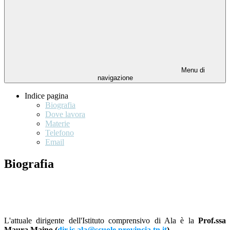
Menu di
navigazione
Indice pagina
Biografia
Dove lavora
Materie
Telefono
Email
Biografia
L'attuale dirigente dell'Istituto comprensivo di Ala è la
Prof.ssa
Maura Maino
(
dir.ic.ala@scuole.provincia.tn.it
)