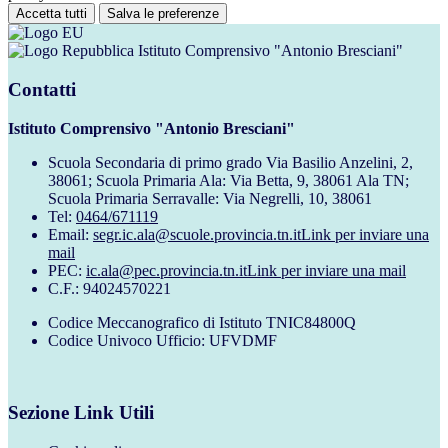
Accetta tutti
Salva le preferenze
Istituto Comprensivo "Antonio Bresciani"
Contatti
Istituto Comprensivo "Antonio Bresciani"
Scuola Secondaria di primo grado Via Basilio Anzelini, 2,
38061; Scuola Primaria Ala: Via Betta, 9, 38061 Ala TN;
Scuola Primaria Serravalle: Via Negrelli, 10, 38061
Tel:
0464/671119
Email:
segr.ic.ala@scuole.provincia.tn.it
Link per inviare una
mail
PEC:
ic.ala@pec.provincia.tn.it
Link per inviare una mail
C.F.: 94024570221
Codice Meccanografico di Istituto TNIC84800Q
Codice Univoco Ufficio: UFVDMF
Sezione Link Utili