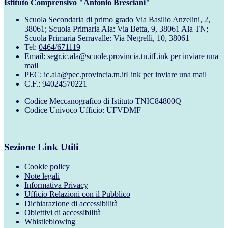
Istituto Comprensivo "Antonio Bresciani"
Scuola Secondaria di primo grado Via Basilio Anzelini, 2,
38061; Scuola Primaria Ala: Via Betta, 9, 38061 Ala TN;
Scuola Primaria Serravalle: Via Negrelli, 10, 38061
Tel:
0464/671119
Email:
segr.ic.ala@scuole.provincia.tn.it
Link per inviare una
mail
PEC:
ic.ala@pec.provincia.tn.it
Link per inviare una mail
C.F.: 94024570221
Codice Meccanografico di Istituto TNIC84800Q
Codice Univoco Ufficio: UFVDMF
Sezione Link Utili
Cookie policy
Note legali
Informativa Privacy
Ufficio Relazioni con il Pubblico
Dichiarazione di accessibilità
Obiettivi di accessibilità
Whistleblowing